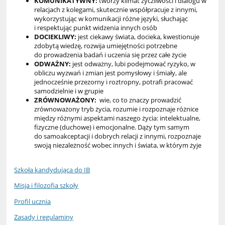
KOMUNIKATYWNY
:
tworzy klimat życzliwości i dialogu w
relacjach z kolegami, skutecznie współpracuje z innymi,
wykorzystując w komunikacji różne języki, słuchając
i respektując punkt widzenia innych osób
DOCIEKLIWY:
jest ciekawy świata, docieka, kwestionuje
zdobytą wiedzę, rozwija umiejętności potrzebne
do prowadzenia badań i uczenia się przez całe życie
ODWAŻNY:
jest odważny, lubi podejmować ryzyko, w
obliczu wyzwań i zmian jest pomysłowy i śmiały, ale
jednocześnie przezorny i roztropny, potrafi pracować
samodzielnie i w grupie
ZRÓWNOWAŻONY:
wie, co to znaczy prowadzić
zrównoważony tryb życia, rozumie i rozpoznaje różnice
między różnymi aspektami naszego życia: intelektualne,
fizyczne (duchowe) i emocjonalne. Dąży tym samym
do samoakceptacji i dobrych relacji z innymi, rozpoznaje
swoją niezależność wobec innych i świata, w którym żyje
Szkoła kandydująca do IB
Misja i filozofia szkoły
Profil ucznia
Zasady i regulaminy