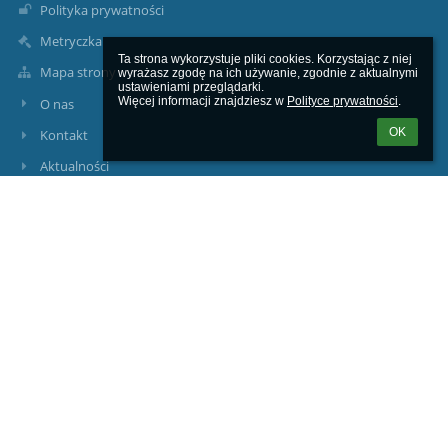
Polityka prywatności
Metryczka
Ta strona wykorzystuje pliki cookies. Korzystając z niej 
Mapa strony
wyrażasz zgodę na ich używanie, zgodnie z aktualnymi 
ustawieniami przeglądarki.

Więcej informacji znajdziesz w 
Polityce prywatności
.
O nas
OK
Kontakt
Aktualności
Kontakty
I Liceum Ogólnokształcące im. Marii Konopnickiej w Suwałkach
Suwałki, ul. Mickiewicza 3
sekretariat@1lo.suwalki.eu
edan@1lo.suwalki.pl
(87) 566-28-51
(87) 566-56-26
ul. Mickiewicza 3
16-400 Suwałki
Poland