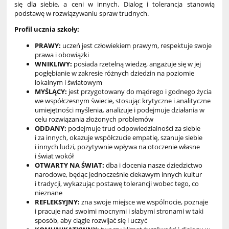
się dla siebie, a ceni w innych. Dialog i tolerancja stanowią
podstawę w rozwiązywaniu spraw trudnych.
Profil ucznia szkoły:
PRAWY:
uczeń jest człowiekiem prawym, respektuje swoje
prawa i obowiązki
WNIKLIWY
:
posiada rzetelną wiedzę, angażuje się w jej
pogłębianie w zakresie różnych dziedzin na poziomie
lokalnym i światowym
MYŚLĄCY:
jest przygotowany do mądrego i godnego życia
we współczesnym świecie, stosując krytyczne i analityczne
umiejętności myślenia
,
analizuje i podejmuje działania w
celu rozwiązania złożonych problemów
ODDANY:
podejmuje trud odpowiedzialności za siebie
i za innych, okazuje współczucie empatię, szanuje siebie
i innych ludzi, pozytywnie wpływa na otoczenie własne
i świat wokół
OTWARTY NA ŚWIAT:
dba i docenia nasze dziedzictwo
narodowe, będąc jednocześnie ciekawym innych kultur
i tradycji, wykazując postawę tolerancji wobec tego, co
nieznane
REFLEKSYJNY:
zna swoje miejsce we wspólnocie, poznaje
i pracuje nad swoimi mocnymi i słabymi stronami w taki
sposób, aby ciągle rozwijać się i uczyć