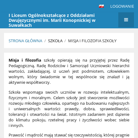
LOGOWANIE
I Liceum Ogólnokształcące z Oddziałami
Dwujęzycznymi im. Marii Konopnickiej w
Suwałkach
STRONA GŁÓWNA
/
SZKOŁA
/
MISJA I FILOZOFIA SZKOŁY
Misja
Misja i filozofia
szkoły opierają się na przyjętej przez Radę
i
Pedagogiczną, Radę Rodziców i Samorząd Uczniowski hierarchii
filozofia
wartości, zakładającej, iż uczeń jest podmiotem, człowiekiem
wolnym, który świadomie w tej wspólnocie się znalazł i ją
szkoły
aktywnie współtworzy.
Szkoła wspomaga swoich uczniów w rozwoju intelektualnym,
fizycznym i moralnym. Celem szkoły jest stworzenie możliwości
rozwoju młodego człowieka, opartego na budowaniu najlepszych
i uniwersalnych wartości: prawdy, dobra, sprawiedliwości,
tolerancji i otwartości na świat. Istotnym zadaniem jest dążenie
do klimatu pokoju, rzetelnej pracy i życzliwości wobec siebie
i innych.
Prawość i mądrość mają stawać się rzeczywistością, której pragnie