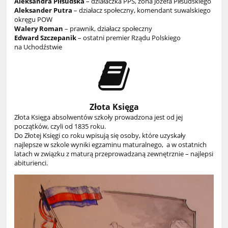
Aleksandra Piłsudska
– działaczka PPS, żona Józefa Piłsudskiego
Aleksander Putra
– działacz społeczny, komendant suwalskiego
okręgu POW
Walery Roman
– prawnik, działacz społeczny
Edward Szczepanik
– ostatni premier Rządu Polskiego
na Uchodźstwie
Złota Księga
Złota Księga absolwentów szkoły prowadzona jest od jej
początków, czyli od 1835 roku.
Do Złotej Księgi co roku wpisują się osoby, które uzyskały
najlepsze w szkole wyniki egzaminu maturalnego, a w ostatnich
latach w związku z maturą przeprowadzaną zewnętrznie – najlepsi
abiturienci.