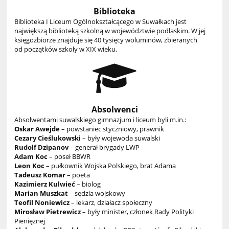
Biblioteka
Biblioteka I Liceum Ogólnokształcącego w Suwałkach jest
największą biblioteką szkolną w województwie podlaskim. W jej
księgozbiorze znajduje się 40 tysięcy woluminów, zbieranych
od początków szkoły w XIX wieku.
Absolwenci
Absolwentami suwalskiego gimnazjum i liceum byli m.in.:
Oskar Awejde
– powstaniec styczniowy, prawnik
Cezary Cieślukowski
– były wojewoda suwalski
Rudolf Dzipanov
– generał brygady LWP
Adam Koc
– poseł BBWR
Leon Koc
– pułkownik Wojska Polskiego, brat Adama
Tadeusz Komar
– poeta
Kazimierz Kulwieć
– biolog
Marian Muszkat
– sędzia wojskowy
Teofil Noniewicz
– lekarz, działacz społeczny
Mirosław Pietrewicz
– były minister, członek Rady Polityki
Pieniężnej