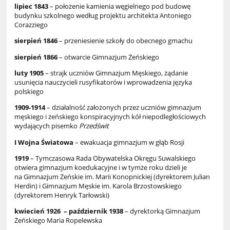
lipiec 1843
– położenie kamienia węgielnego pod budowę
budynku szkolnego według projektu architekta Antoniego
Corazziego
sierpień 1846
– przeniesienie szkoły do obecnego gmachu
sierpień 1866
– otwarcie Gimnazjum Żeńskiego
luty 1905
– strajk uczniów Gimnazjum Męskiego, żądanie
usunięcia nauczycieli rusyfikatorów i wprowadzenia języka
polskiego
1909-1914
– działalność założonych przez uczniów gimnazjum
męskiego i żeńskiego konspiracyjnych kół niepodległościowych
wydających pisemko
Przedświt
I Wojna Światowa
– ewakuacja gimnazjum w głąb Rosji
1919
– Tymczasowa Rada Obywatelska Okręgu Suwalskiego
otwiera gimnazjum koedukacyjne i w tymże roku dzieli je
na Gimnazjum Żeńskie im. Marii Konopnickiej (dyrektorem Julian
Herdin) i Gimnazjum Męskie im. Karola Brzostowskiego
(dyrektorem Henryk Tarłowski)
kwiecień 1926 – październik 1938
– dyrektorką Gimnazjum
Żeńskiego Maria Ropelewska