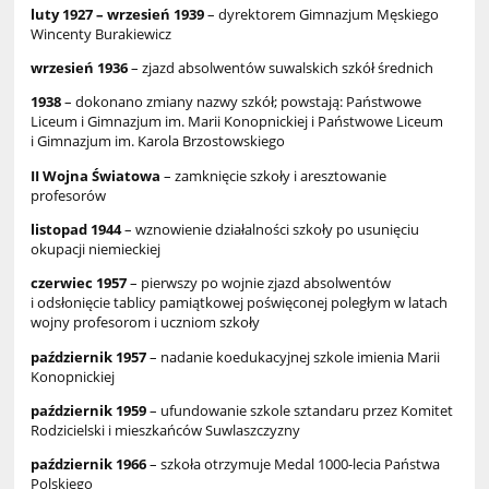
luty 1927 – wrzesień 1939
– dyrektorem Gimnazjum Męskiego
Wincenty Burakiewicz
wrzesień 1936
– zjazd absolwentów suwalskich szkół średnich
1938
– dokonano zmiany nazwy szkół; powstają: Państwowe
Liceum i Gimnazjum im. Marii Konopnickiej i Państwowe Liceum
i Gimnazjum im. Karola Brzostowskiego
II Wojna Światowa
– zamknięcie szkoły i aresztowanie
profesorów
listopad 1944
– wznowienie działalności szkoły po usunięciu
okupacji niemieckiej
czerwiec 1957
– pierwszy po wojnie zjazd absolwentów
i odsłonięcie tablicy pamiątkowej poświęconej poległym w latach
wojny profesorom i uczniom szkoły
październik 1957
– nadanie koedukacyjnej szkole imienia Marii
Konopnickiej
październik 1959
– ufundowanie szkole sztandaru przez Komitet
Rodzicielski i mieszkańców Suwlaszczyzny
październik 1966
– szkoła otrzymuje Medal 1000-lecia Państwa
Polskiego