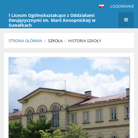
LOGOWANIE
I Liceum Ogólnokształcące z Oddziałami
Dwujęzycznymi im. Marii Konopnickiej w
Suwałkach
STRONA GŁÓWNA
/
SZKOŁA
/
HISTORIA SZKOŁY
Historia
szkoły