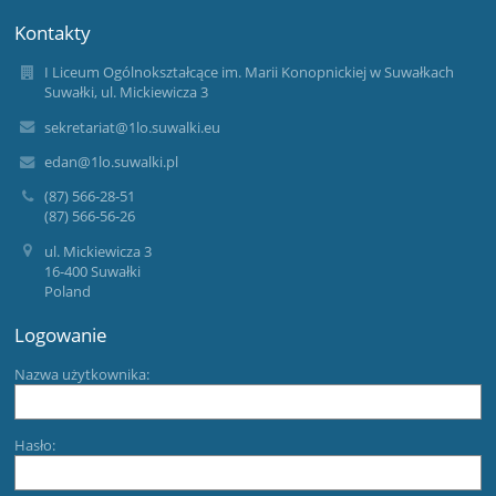
Kontakty
I Liceum Ogólnokształcące im. Marii Konopnickiej w Suwałkach
Suwałki, ul. Mickiewicza 3
sekretariat@1lo.suwalki.eu
edan@1lo.suwalki.pl
(87) 566-28-51
(87) 566-56-26
ul. Mickiewicza 3
16-400 Suwałki
Poland
Logowanie
Nazwa użytkownika:
Hasło: