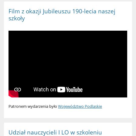
Film z okazji Jubileuszu 190-lecia naszej
szkoły
Patronem wydarzenia było
Województwo Podlaskie
Udział nauczycieli I LO w szkoleniu