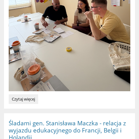
Udział
Czytaj więcej
nauczycieli
I
LO
w
Śladami gen. Stanisława Maczka - relacja z
szkoleniu
wyjazdu edukacyjnego do Francji, Belgii i
Erasmus+:
Holandii