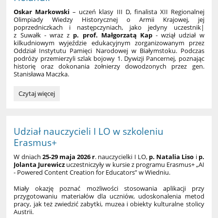
Oskar Markowski
– uczeń klasy III D, finalista XII Regionalnej
Olimpiady Wiedzy Historycznej o Armii Krajowej, jej
poprzedniczkach i następczyniach, jako jedyny uczestnik|
z Suwałk - wraz z
p. prof. Małgorzatą Kap
- wziął udział w
kilkudniowym wyjeździe edukacyjnym zorganizowanym przez
Oddział Instytutu Pamięci Narodowej w Białymstoku. Podczas
podróży przemierzyli szlak bojowy 1. Dywizji Pancernej, poznając
historię oraz dokonania żołnierzy dowodzonych przez gen.
Stanisława Maczka.
Śladami
Czytaj więcej
gen.
Stanisława
Maczka
-
Udział nauczycieli I LO w szkoleniu
relacja
Erasmus+
z
wyjazdu
W dniach
25-29 maja
2026 r
. nauczycielki I LO,
p. Natalia Liso
i
p.
edukacyjnego
Jolanta Jurewicz
uczestniczyły w kursie z programu Erasmus+ „AI
do
- Powered Content Creation for Educators” w Wiedniu.
Francji,
Miały okazję poznać możliwości stosowania aplikacji przy
Belgii
przygotowaniu materiałów dla uczniów, udoskonalenia metod
i
pracy, jak też zwiedzić zabytki, muzea i obiekty kulturalne stolicy
Holandii:
Austrii.