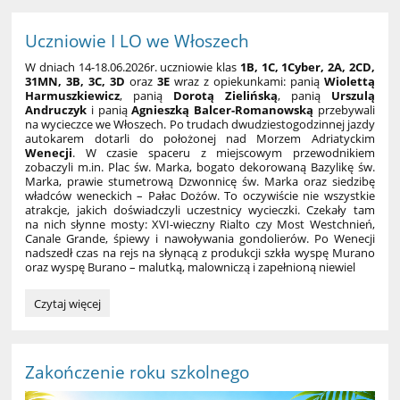
Uczniowie I LO we Włoszech
W dniach 14-18.06.2026r. uczniowie klas
1B, 1C, 1Cyber, 2A, 2CD,
31MN, 3B, 3C, 3D
oraz
3E
wraz z opiekunkami: panią
Wiolettą
Harmuszkiewicz
, panią
Dorotą Zielińską
, panią
Urszulą
Andruczyk
i panią
Agnieszką Balcer-Romanowską
przebywali
na wycieczce we Włoszech. Po trudach dwudziestogodzinnej jazdy
autokarem dotarli do położonej nad Morzem Adriatyckim
Wenecji
. W czasie spaceru z miejscowym przewodnikiem
zobaczyli m.in. Plac św. Marka, bogato dekorowaną Bazylikę św.
Marka, prawie stumetrową Dzwonnicę św. Marka oraz siedzibę
władców weneckich – Pałac Dożów. To oczywiście nie wszystkie
atrakcje, jakich doświadczyli uczestnicy wycieczki. Czekały tam
na nich słynne mosty: XVI-wieczny Rialto czy Most Westchnień,
Canale Grande, śpiewy i nawoływania gondolierów. Po Wenecji
nadszedł czas na rejs na słynącą z produkcji szkła wyspę Murano
oraz wyspę Burano – malutką, malowniczą i zapełnioną niewiel
Uczniowie
Czytaj więcej
I
LO
we
Włoszech:
Zakończenie roku szkolnego