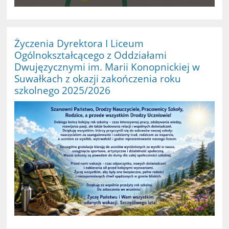
Życzenia Dyrektora I Liceum
Ogólnokształcącego z Oddziałami
Dwujęzycznymi im. Marii Konopnickiej w
Suwałkach z okazji zakończenia roku
szkolnego 2025/2026