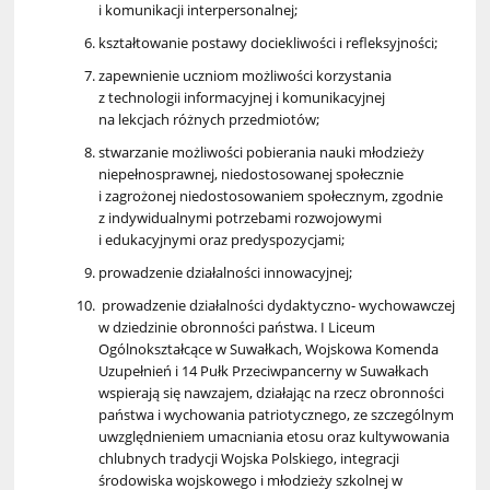
i komunikacji interpersonalnej;
kształtowanie postawy dociekliwości i refleksyjności;
zapewnienie uczniom możliwości korzystania
z technologii informacyjnej i komunikacyjnej
na lekcjach różnych przedmiotów;
stwarzanie możliwości pobierania nauki młodzieży
niepełnosprawnej, niedostosowanej społecznie
i zagrożonej niedostosowaniem społecznym, zgodnie
z indywidualnymi potrzebami rozwojowymi
i edukacyjnymi oraz predyspozycjami;
prowadzenie działalności innowacyjnej;
prowadzenie działalności dydaktyczno- wychowawczej
w dziedzinie obronności państwa. I Liceum
Ogólnokształcące w Suwałkach, Wojskowa Komenda
Uzupełnień i 14 Pułk Przeciwpancerny w Suwałkach
wspierają się nawzajem, działając na rzecz obronności
państwa i wychowania patriotycznego, ze szczególnym
uwzględnieniem umacniania etosu oraz kultywowania
chlubnych tradycji Wojska Polskiego, integracji
środowiska wojskowego i młodzieży szkolnej w