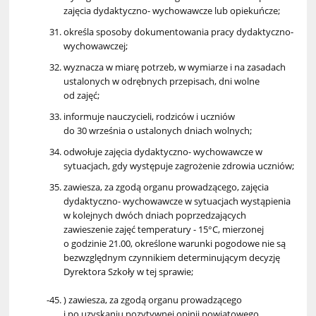
zajęcia dydaktyczno- wychowawcze lub opiekuńcze;
określa sposoby dokumentowania pracy dydaktyczno-
wychowawczej;
wyznacza w miarę potrzeb, w wymiarze i na zasadach
ustalonych w odrębnych przepisach, dni wolne
od zajęć;
informuje nauczycieli, rodziców i uczniów
do 30 września o ustalonych dniach wolnych;
odwołuje zajęcia dydaktyczno- wychowawcze w
sytuacjach, gdy występuje zagrożenie zdrowia uczniów;
zawiesza, za zgodą organu prowadzącego, zajęcia
dydaktyczno- wychowawcze w sytuacjach wystąpienia
w kolejnych dwóch dniach poprzedzających
zawieszenie zajęć temperatury - 15°C, mierzonej
o godzinie 21.00, określone warunki pogodowe nie są
bezwzględnym czynnikiem determinującym decyzję
Dyrektora Szkoły w tej sprawie;
) zawiesza, za zgodą organu prowadzącego
i po uzyskaniu pozytywnej opinii powiatowego