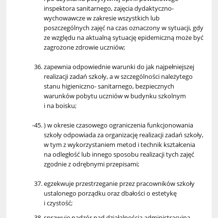
inspektora sanitarnego, zajęcia dydaktyczno-
wychowawcze w zakresie wszystkich lub
poszczególnych zajęć na czas oznaczony w sytuacji, gdy
ze względu na aktualną sytuację epidemiczną może być
zagrożone zdrowie uczniów;
zapewnia odpowiednie warunki do jak najpełniejszej
realizacji zadań szkoły, a w szczególności należytego
stanu higieniczno- sanitarnego, bezpiecznych
warunków pobytu uczniów w budynku szkolnym
i na boisku;
) w okresie czasowego ograniczenia funkcjonowania
szkoły odpowiada za organizację realizacji zadań szkoły,
w tym z wykorzystaniem metod i technik kształcenia
na odległość lub innego sposobu realizacji tych zajęć
zgodnie z odrębnymi przepisami;
egzekwuje przestrzeganie przez pracowników szkoły
ustalonego porządku oraz dbałości o estetykę
i czystość;
sprawuje nadzór nad działalnością administracyjną