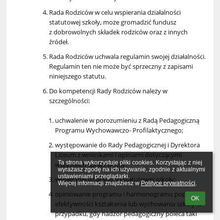
Rada Rodziców w celu wspierania działalności
statutowej szkoły, może gromadzić fundusz
z dobrowolnych składek rodziców oraz z innych
źródeł.
Rada Rodziców uchwala regulamin swojej działalności.
Regulamin ten nie może być sprzeczny z zapisami
niniejszego statutu.
Do kompetencji Rady Rodziców należy w
szczególności:
uchwalenie w porozumieniu z Radą Pedagogiczną
Programu Wychowawczo- Profilaktycznego;
występowanie do Rady Pedagogicznej i Dyrektora
Liceum z wnioskami i opiniami dotyczącymi
Ta strona wykorzystuje pliki cookies. Korzystając z niej 
wszystkich spraw szkoły;
wyrażasz zgodę na ich używanie, zgodnie z aktualnymi 
ustawieniami przeglądarki.

wspieranie działalności statutowej szkoły;
Więcej informacji znajdziesz w 
Polityce prywatności
.
opiniowanie programu i harmonogramu poprawy
OK
efektywności kształcenia lub wychowania szkoły w
przypadku, gdy nadzór pedagogiczny poleca taki