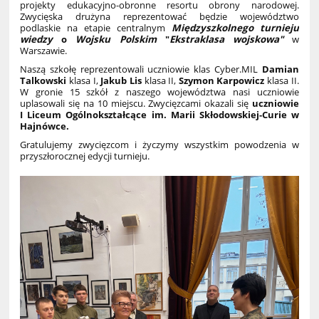
projekty edukacyjno-obronne resortu obrony narodowej.
Zwycięska drużyna reprezentować będzie województwo
podlaskie na etapie centralnym
Międzyszkolnego
turnieju
wiedzy
o
Wojsku
Polskim
"
Ekstraklasa
wojskowa
"
w
Warszawie.
Naszą szkołę reprezentowali uczniowie klas Cyber.MIL
Damian
Talkowski
klasa I,
Jakub Lis
klasa II,
Szymon Karpowicz
klasa II.
W gronie 15 szkół z naszego województwa nasi uczniowie
uplasowali się na 10 miejscu. Zwycięzcami okazali się
uczniowie
I Liceum Ogólnokształcące im. Marii Skłodowskiej-Curie w
Hajnówce.
Gratulujemy zwycięzcom i życzymy wszystkim powodzenia w
przyszłorocznej edycji turnieju.