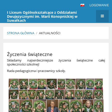
LOGOWANIE
I Liceum Ogólnokształcące z Oddziałami
Dwujęzycznymi im. Marii Konopnickiej w
Suwałkach
STRONA GŁÓWNA
/
AKTUALNOŚCI
Aktualności
Życzenia świąteczne
Składamy najserdeczniejsze życzenia świąteczne całej
społeczności szkolnej!
Rada pedagogiczna i pracownicy szkoły.