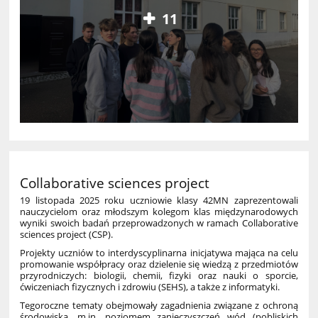
11
Collaborative sciences project
19 listopada 2025 roku uczniowie klasy 42MN zaprezentowali
nauczycielom oraz młodszym kolegom klas międzynarodowych
wyniki swoich badań przeprowadzonych w ramach Collaborative
sciences project (CSP).
Projekty uczniów to interdyscyplinarna inicjatywa mająca na celu
promowanie współpracy oraz dzielenie się wiedzą z przedmiotów
przyrodniczych: biologii, chemii, fizyki oraz nauki o sporcie,
ćwiczeniach fizycznych i zdrowiu (SEHS), a także z informatyki.
Tegoroczne tematy obejmowały zagadnienia związane z ochroną
środowiska, m.in. poziomem zanieczyszczeń wód (pobliskich