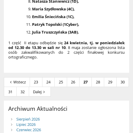
Natasza Staniewicz (1D),
Maria Szydłowska (4C),
Emilia Śniecińska (1C),
Patryk Topolski (1Cyber),
Julia Truszczyńska (3AB).
1 część II etapu odbędzie się
24 kwietnia, tj. w poniedziałek
od 12.30 do 13.30 w sali nr 10
. 8 maja zostanie ogłoszona lista
osób zakwalifikowanych do 2 części finałowej konkursu
ortograficznego.
Wstecz
23
24
25
26
27
28
29
30
31
32
Dalej
Archiwum Aktualności
Sierpień 2026
Lipiec 2026
Czerwiec 2026