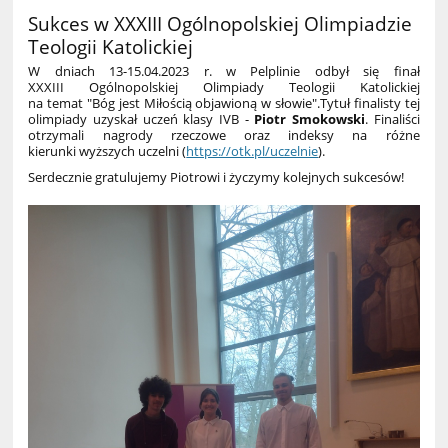
Sukces w XXXIII Ogólnopolskiej Olimpiadzie
Teologii Katolickiej
W dniach 13-15.04.2023 r. w Pelplinie odbył się finał
XXXIII
Ogólnopolskiej Olimpiady Teologii Katolickiej
na temat
"Bóg jest Miłością objawioną w słowie".
Tytuł finalisty tej
olimpiady uzyskał uczeń klasy IVB -
Piotr Smokowski
.
Finaliści
otrzymali nagrody rzeczowe oraz indeksy na różne
kierunki
wyższych uczelni (
https://otk.pl/uczelnie
).
Serdecznie gratulujemy Piotrowi i życzymy kolejnych sukcesów!