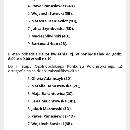
Paweł Panasiewicz (4D),
Wojciech Sawicki (3B),
Natasza Staniewicz (1D),
Julita Szymborska (3D),
Maciej Śliwiński (4D),
Bartosz Urban (2B).
II etap odbędzie się
24 kwietnia, tj. w poniedziałek od godz.
8.00 do 9.00 w sali nr 10
.
Do II etapu Ogólnopolskiego Konkursu Polonistycznego „Z
ortografią na co dzień” zakwalifikowali się:
Oliwia Adamczyk (4D),
Natalia Banaszewska (2C),
Maja Baraniewicz (2C),
Lena Majchrowska (3D),
Jakub Masłowski (3D),
Paweł Panasiewicz (4D),
Wojciech Sawicki (3B),