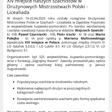
XIV miejsce naszych szachistów w
Drużynowych Mistrzostwach Polski -
Licealiada
W dniach 19-22.04.2023 roku zostały rozegrane Drużynowe
Mistrzostwa Polski w Szachach - Licealiada w Zajeździe Fojutowo
w województwie kujawsko-pomorskim. Po bardzo wyrównanej
i zaciętej rywalizacji nasza drużyna w składzie:
Wojciech Sawicki
-
kl. IIIB,
Paweł Czarniecki
- IVB,
Piotr Iracki
- kl. IB oraz
Maria
Pałejko
- kl. IA pod opieką p.
Mariana Malinowskiego
wywalczyła
XIV miejsce w Polsce
, pokonując między innymi IX
LO Gdańsk 3,5:0,5; I LO Lublin 3:1; XII LO Olsztyn 2,5:1,5; VI LO
Bydgoszcz 3:1.
Organizatorem był SZS województwa kujawsko-pomorskiego
wraz z fundacją „Zagrajmy Razem”. Zawody prowadził jako sędzia
główny - sędzia szachowy klasy państwowej p. Janusz
Augustowski.
Cele zawodów:
Popularyzacja szachów w środowisku szkolnym.
Wyłonienie najlepszych drużyn w poszczególnych
kategoriach szkół.
Rozwijanie zainteresowania szachami jako formą spędzania
czasu wolnego.
Wszystkie drużyny grały na wysokim poziomie i po bardzo