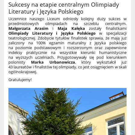
Sukcesy na etapie centralnym Olimpiady
Literatury i Języka Polskiego
Uczennice naszego Liceum odniosły kolejny duży sukces w
przedmiotowych olimpiadach na szczeblu centralnym.
Małgorzata Arasim
i
Maja Kałęka
zostały finalistkami
Olimpiady Literatury i Języka Polskiego
w specjalizacji
teatrologicznej. Zdobycie tytułów finalistek sprawia, że mają już
zaliczony na 100% egzamin maturalny z języka polskiego
na poziomie podstawowym i rozszerzonym oraz zapewnione
indeksy praktycznie na wszystkie kierunki humanistyczne
na wyższych uczelniach. Przygotowywały się pod kierunkiem
polonisty
Marka Urbanowicza
, który wykształcił już
43 laureatów i finalistów tej olimpiady, co jest osiągnięciem w skali
ogólnokrajowej.
Gratulujemy!