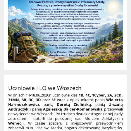
Uczniowie I LO we Włoszech
W dniach 14-18.06.2026r. uczniowie klas
1B, 1C, 1Cyber, 2A, 2CD,
31MN, 3B, 3C, 3D
oraz
3E
wraz z opiekunkami: panią
Wiolettą
Harmuszkiewicz
, panią
Dorotą Zielińską
, panią
Urszulą
Andruczyk
i panią
Agnieszką Balcer-Romanowską
przebywali
na wycieczce we Włoszech. Po trudach dwudziestogodzinnej jazdy
autokarem dotarli do położonej nad Morzem Adriatyckim
Wenecji
. W czasie spaceru z miejscowym przewodnikiem
zobaczyli m.in. Plac św. Marka, bogato dekorowaną Bazylikę św.