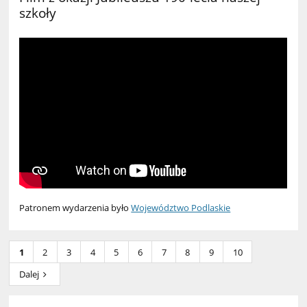
szkoły
Patronem wydarzenia było
Województwo Podlaskie
1
2
3
4
5
6
7
8
9
10
Dalej