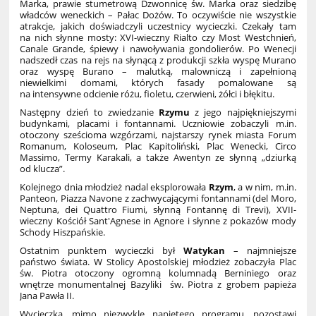
Marka, prawie stumetrową Dzwonnicę św. Marka oraz siedzibę
władców weneckich – Pałac Dożów. To oczywiście nie wszystkie
atrakcje, jakich doświadczyli uczestnicy wycieczki. Czekały tam
na nich słynne mosty: XVI-wieczny Rialto czy Most Westchnień,
Canale Grande, śpiewy i nawoływania gondolierów. Po Wenecji
nadszedł czas na rejs na słynącą z produkcji szkła wyspę Murano
oraz wyspę Burano – malutką, malowniczą i zapełnioną
niewielkimi domami, których fasady pomalowane są
na intensywne odcienie różu, fioletu, czerwieni, żółci i błękitu.
Następny dzień to zwiedzanie
Rzymu
z jego najpiękniejszymi
budynkami, placami i fontannami. Uczniowie zobaczyli m.in.
otoczony sześcioma wzgórzami, najstarszy rynek miasta Forum
Romanum, Koloseum, Plac Kapitoliński, Plac Wenecki, Circo
Massimo, Termy Karakali, a także Awentyn ze słynną „dziurką
od klucza”.
Kolejnego dnia młodzież nadal eksplorowała
Rzym
, a w nim, m.in.
Panteon, Piazza Navone z zachwycającymi fontannami (del Moro,
Neptuna, dei Quattro Fiumi, słynną Fontannę di Trevi), XVII-
wieczny Kościół Sant'Agnese in Agnore i słynne z pokazów mody
Schody Hiszpańskie.
Ostatnim punktem wycieczki był
Watykan
– najmniejsze
państwo świata. W Stolicy Apostolskiej młodzież zobaczyła Plac
św. Piotra otoczony ogromną kolumnadą Berniniego oraz
wnętrze monumentalnej Bazyliki św. Piotra z grobem papieża
Jana Pawła II.
Wycieczka, mimo niezwykle napiętego programu, pozostawi