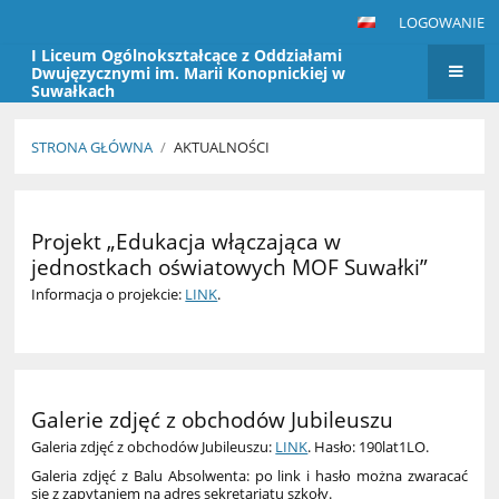
LOGOWANIE
I Liceum Ogólnokształcące z Oddziałami
Dwujęzycznymi im. Marii Konopnickiej w
Suwałkach
STRONA GŁÓWNA
/
AKTUALNOŚCI
Aktualności
Projekt „Edukacja włączająca w
jednostkach oświatowych MOF Suwałki”
Informacja o projekcie:
LINK
.
Galerie zdjęć z obchodów Jubileuszu
Galeria zdjęć z obchodów Jubileuszu:
LINK
. Hasło: 190lat1LO.
Galeria zdjęć z Balu Absolwenta: po link i hasło można zwaracać
się z zapytaniem na adres sekretariatu szkoły.